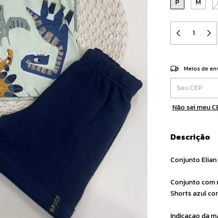
P
M
Entregas para 
Meios de en
Não sei meu C
Descrição
Conjunto Elian
Conjunto com r
Shorts azul com
Indicaçao da m