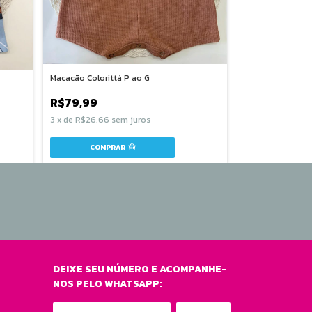
Macacão Colorittá P ao G
Macacão Elian P 
R$79,99
R$44,99
3
x
de
R$26,66
sem juros
3
x
de
R$15,00
se
COMPRAR
COMPR
DEIXE SEU NÚMERO E ACOMPANHE-
NOS PELO WHATSAPP: