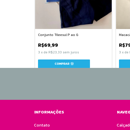
Conjunto Tileesul P ao G
Macacã
R$69,99
R$7
3
x
de
R$23,33
sem juros
3
x
de
COMPRAR
INFORMAÇÕES
NAVE
Contato
Calçad