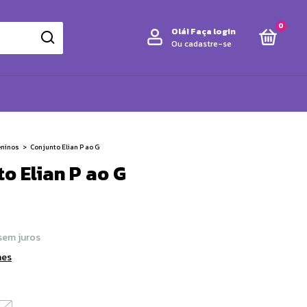
0
Olá!
Faça login
Ou cadastre-se
ninos
>
Conjunto Elian P ao G
o Elian P ao G
sem juros
hes