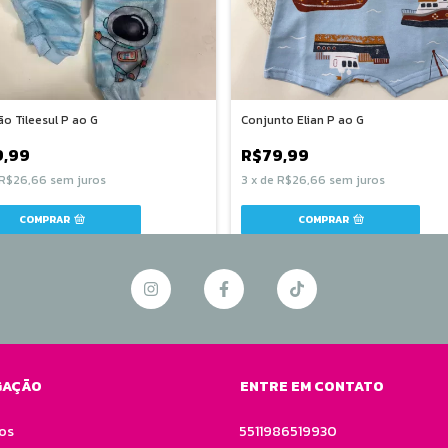
o Tileesul P ao G
Conjunto Elian P ao G
9,99
R$79,99
R$26,66
sem juros
3
x
de
R$26,66
sem juros
COMPRAR
COMPRAR
GAÇÃO
ENTRE EM CONTATO
os
5511986519930