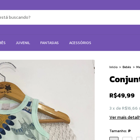
BÊS
JUVENIL
FANTASIAS
ACESSÓRIOS
Início
>
Bebês
>
Me
Conjunt
R$49,99
3
x
de
R$16,66
Ver mais detal
Tamanho:
P