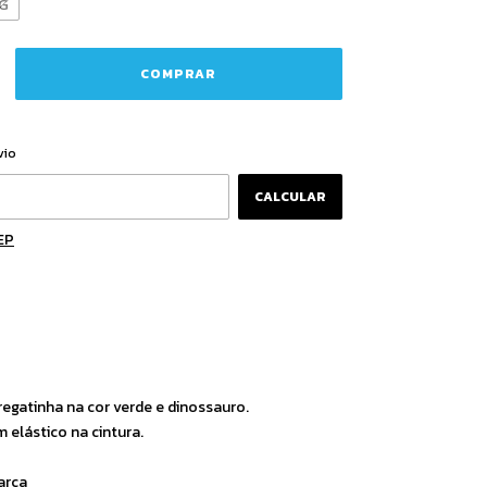
G
o CEP:
ALTERAR CEP
vio
CALCULAR
EP
egatinha na cor verde e dinossauro.
 elástico na cintura.
arca