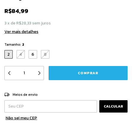
R$84,99
3
x
de
R$28,33
sem juros
Ver mais detalhes
Tamanho:
2
2
4
6
8
Entregas para o CEP:
ALTERAR CEP
Meios de envio
CALCULAR
Não sei meu CEP