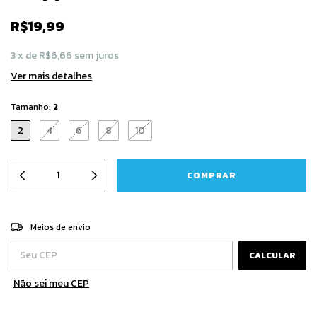
R$19,99
3
x
de
R$6,66
sem juros
Ver mais detalhes
Tamanho:
2
2
4
6
8
10
Entregas para o CEP:
ALTERAR CEP
Meios de envio
CALCULAR
Não sei meu CEP