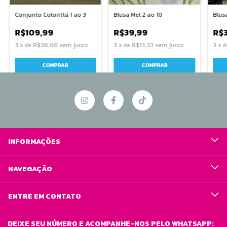
Conjunto Colorittá 1 ao 3
Blusa Mel 2 ao 10
Blus
R$109,99
R$39,99
R$
3
x
de
R$36,66
sem juros
3
x
de
R$13,33
sem juros
3
x
d
COMPRAR
COMPRAR
INFORMAÇÕES
NAVEGAÇÃO
ENTRE EM CONTATO
DEIXE SEU NÚMERO E ACOMPANHE-NOS PELO WHATSAPP: