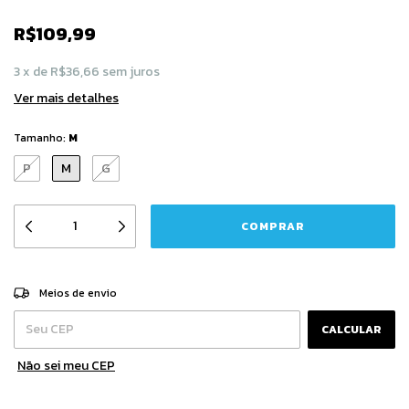
R$109,99
3
x
de
R$36,66
sem juros
Ver mais detalhes
Tamanho:
M
P
M
G
Entregas para o CEP:
ALTERAR CEP
Meios de envio
CALCULAR
Não sei meu CEP