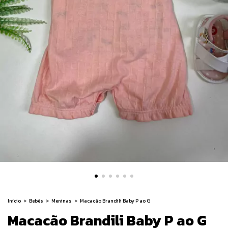
Início
>
Bebês
>
Meninas
>
Macacão Brandili Baby P ao G
Macacão Brandili Baby P ao G