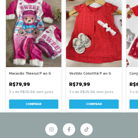
Macacão Tileesul P ao G
Vestido Colorittá P ao G
Conj
R$79,99
R$79,99
R$
3
x
de
R$26,66
sem juros
3
x
de
R$26,66
sem juros
3
x
d
COMPRAR
COMPRAR